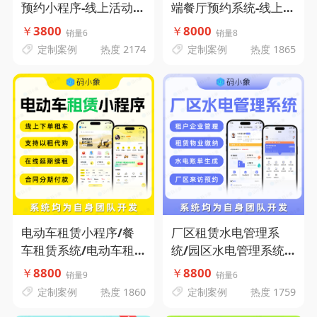
预约小程序-线上活动报
端餐厅预约系统-线上预
名-查询比赛成绩-活动
订就餐- 会员积分商城-
￥
3800
￥
8000
销量6
销量8
资讯-码小象源码
门店预订确认-码小象源
定制案例
热度 2174
定制案例
热度 1865
码
电动车租赁小程序/餐
厂区租赁水电管理系
车租赁系统/电动车租
统/园区水电管理系统/
赁系统-以租代购-线上
租户企业管理-租赁物业
￥
8800
￥
8800
销量9
销量6
下单租车-在线延期续
缴纳-水电账单生成-厂
定制案例
热度 1860
定制案例
热度 1759
租-合同分期付款-码小
区来访预约-码小象源码