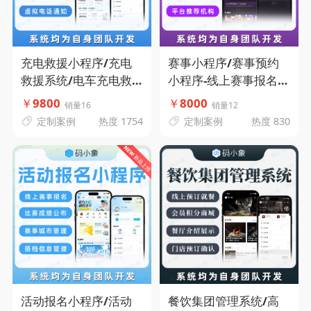
充电救援小程序/充电
赛事小程序/赛事预约
救援系统/电车充电救
小程序-线上赛事报名-
援APP-在线救援发布-
查询比赛成绩-比赛成绩
￥
9800
￥
8000
销量16
销量12
支持城市代理-临时调度
排名-平台推荐机构-码
定制案例
热度 1754
定制案例
热度 830
指派-独立救援端-码小
小象源码
象源码
活动报名小程序/活动
餐饮集团管理系统/高