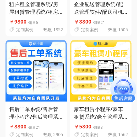
租户租金管理系统/房
企业配送管理系统/配
屋租赁管理系统/租房
送管理软件/配送司机
管理系统-码小象源码
管理-码小象源码
￥
9800
￥
8800
销量6
销量21
定制案例
热度 1852
定制案例
热度 1505
售后工单系统/售后管
豪车租赁小程序/豪车
理小程序/售后管理系
租赁系统/豪车管理系
统-码小象源码
统-便捷预约-车辆管理-
￥
8800
￥
5800
销量21
销量8
车辆续租-门店管理-代
定制案例
热度 2905
定制案例
热度 1562