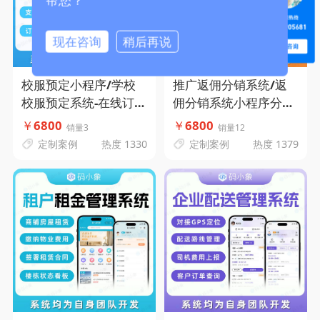
帮您？
现在咨询
稍后再说
校服预定小程序/学校
推广返佣分销系统/返
校服预定系统-在线订购
佣分销系统小程序分销
校服-学校班级管理-支
小程序/分销返佣推广
￥
6800
￥
6800
销量3
销量12
持校服定制-订单数据管
小程序-码小象源码
定制案例
热度 1330
定制案例
热度 1379
理