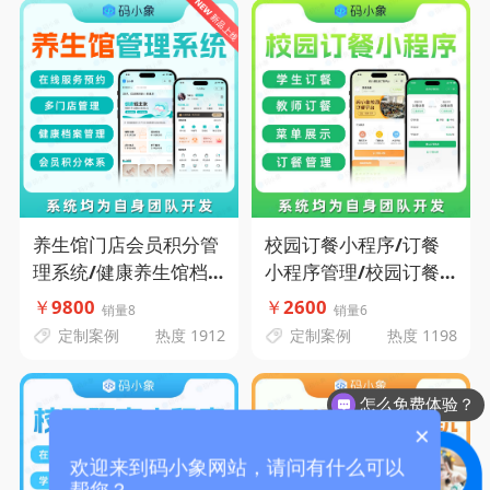
象源码
养生馆门店会员积分管
校园订餐小程序/订餐
理系统/健康养生馆档
小程序管理/校园订餐
案管理系统-在线服务预
系统/学校订餐小程序-
￥
9800
￥
2600
销量8
销量6
约-多门店管理-健康档
码小象源码
定制案例
热度 1912
定制案例
热度 1198
案管理-会员积分体系-
码小象源码
怎么免费体验？
×
欢迎来到码小象网站，请问有什么可以