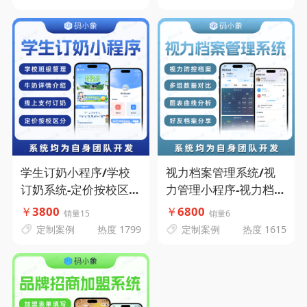
客下单-码小象源码
学生订奶小程序/学校
视力档案管理系统/视
订奶系统-定价按校区
力管理小程序-视力档案
分-学校班级管理-牛奶
管理-视力防控档案 -图
￥
3800
￥
6800
销量15
销量6
详情介绍-线上支付订
表曲线分析-码小象源码
定制案例
热度 1799
定制案例
热度 1615
奶-码小象源码