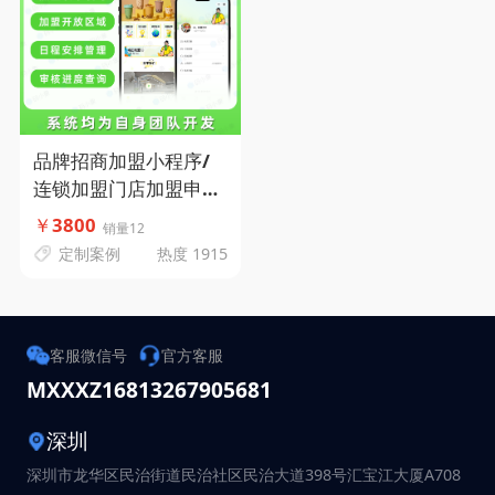
品牌招商加盟小程序/
连锁加盟门店加盟申请-
加盟意向管理-加盟资料
￥
3800
销量12
提交-码小象源码
定制案例
热度 1915
客服微信号
官方客服
MXXXZ168
13267905681
深圳
深圳市龙华区民治街道民治社区民治大道398号汇宝江大厦A708