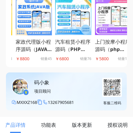
汽车租赁小程序
上门按摩小程序
程序
家政代理版小程
源码（PHP
源码（php
自营
序源码（JAVA
版）,租车系
版），服务人员
营模
版），支持城市
￥6800
￥5800
￥8800
￥
销量76
销量189
238
销量45
统，全流程管理
列表展示+按摩
单模
代理模式，多端
下属门店及车辆
师就近派遣+订
象
多模式设置-码
资源，提供信用
单跟踪主流框架
小象源码
码小象
免押配置接口-
打造-码小象源
项目顾问
码小象源码
码
MXXXZ168
13267905681
客服二维码
产品详情
功能表
版本更新
授权说明