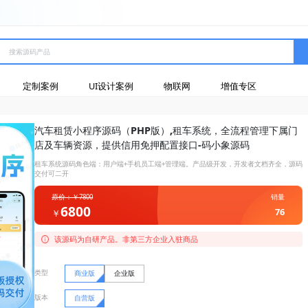
定制案例
UI设计案例
物联网
增值专区
汽车租赁小程序源码（PHP版）,租车系统，全流程管理下属门
店及车辆资源，提供信用免押配置接口-码小象源码
租车系统源码角色端：用户端+手机员工端+管理端。产品级开发，开发者文档齐全，源码
交付可二开
原价：￥7800
销量
6800
76
￥
该源码为自研产品。非第三方企业入驻商品
类型
商业版
企业版
版本
自营版