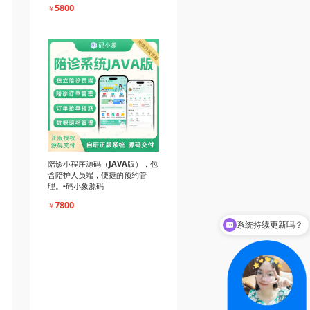
5800
￥
陪诊小程序源码（JAVA版），包
含陪护人员端，便捷的预约管
理。-码小象源码
系统持续更新吗？
7800
￥
系统源码交付吗？