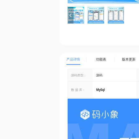
产品详情
功能表
版本更新
源码类型：
源码
数 据 库：
MySql