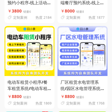
预约小程序-线上活动报
端餐厅预约系统-线上预
名-查询比赛成绩-活动
订就餐- 会员积分商城-
￥
3800
￥
8000
销量6
销量8
资讯-码小象源码
门店预订确认-码小象源
定制案例
热度 2184
定制案例
热度 1877
码
电动车租赁小程序/餐
厂区租赁水电管理系
车租赁系统/电动车租
统/园区水电管理系统/
赁系统-以租代购-线上
租户企业管理-租赁物业
￥
8800
￥
8800
销量9
销量6
下单租车-在线延期续
缴纳-水电账单生成-厂
定制案例
热度 1869
定制案例
热度 1768
租-合同分期付款-码小
区来访预约-码小象源码