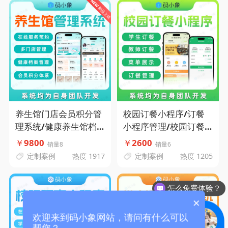
象源码
养生馆门店会员积分管
校园订餐小程序/订餐
理系统/健康养生馆档
小程序管理/校园订餐
案管理系统-在线服务预
系统/学校订餐小程序-
￥
9800
￥
2600
销量8
销量6
约-多门店管理-健康档
码小象源码
定制案例
热度 1917
定制案例
热度 1205
案管理-会员积分体系-
码小象源码
怎么免费体验？
×
欢迎来到码小象网站，请问有什么可以