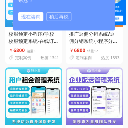
帮您？
现在咨询
稍后再说
校服预定小程序/学校
推广返佣分销系统/返
校服预定系统-在线订购
佣分销系统小程序分销
校服-学校班级管理-支
小程序/分销返佣推广
￥
6800
￥
6800
销量3
销量12
持校服定制-订单数据管
小程序-码小象源码
定制案例
热度 1341
定制案例
热度 1393
理