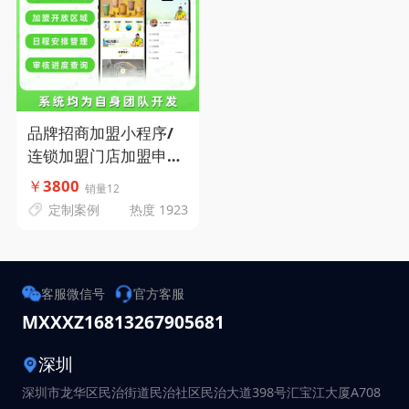
品牌招商加盟小程序/
连锁加盟门店加盟申请-
加盟意向管理-加盟资料
￥
3800
销量12
提交-码小象源码
定制案例
热度 1923
客服微信号
官方客服
MXXXZ168
13267905681
深圳
深圳市龙华区民治街道民治社区民治大道398号汇宝江大厦A708