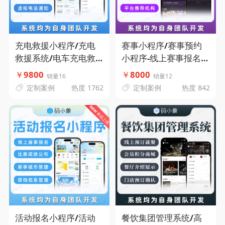
充电救援小程序/充电
赛事小程序/赛事预约
救援系统/电车充电救
小程序-线上赛事报名-
援APP-在线救援发布-
查询比赛成绩-比赛成绩
￥
9800
￥
8000
销量16
销量12
支持城市代理-临时调度
排名-平台推荐机构-码
定制案例
热度 1762
定制案例
热度 842
指派-独立救援端-码小
小象源码
象源码
活动报名小程序/活动
餐饮集团管理系统/高