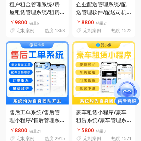
租户租金管理系统/房
企业配送管理系统/配
屋租赁管理系统/租房
送管理软件/配送司机
管理系统-码小象源码
管理-码小象源码
￥
9800
￥
8800
销量6
销量21
定制案例
热度 1863
定制案例
热度 1522
售后工单系统/售后管
豪车租赁小程序/豪车
理小程序/售后管理系
租赁系统/豪车管理系
统-码小象源码
统-便捷预约-车辆管理-
￥
8800
￥
5800
销量21
销量8
车辆续租-门店管理-代
定制案例
热度 2915
定制案例
热度 1571