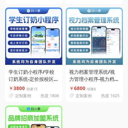
客下单-码小象源码
学生订奶小程序/学校
视力档案管理系统/视
订奶系统-定价按校区
力管理小程序-视力档案
分-学校班级管理-牛奶
管理-视力防控档案 -图
￥
3800
￥
6800
销量15
销量6
详情介绍-线上支付订
表曲线分析-码小象源码
定制案例
热度 1808
定制案例
热度 1625
奶-码小象源码